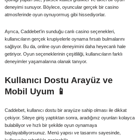
deneyimi sunuyor. Böylece, oyuncular gerçek bir casino
atmosferinde oyun oynuyormuş gibi hissediyorlar.
Ayrıca, Caddebet’in sunduğu canlı casino seçenekleri,
kullanıcıların gerçek krupiyelerle oynama fırsatı bulmalarını
sağlıyor. Bu da, online oyun deneyimini daha heyecanlı hale
getiriyor. Oyun seçeneklerinin çeşitliliği, kullanıcıların farklı
deneyimler yaşamalarına olanak tanıyor.
Kullanıcı Dostu Arayüz ve
Mobil Uyum 📱
Caddebet, kullanıcı dostu bir arayüze sahip olması ile dikkat
çekiyor. Siteye giriş yaptıktan sonra, aradığınız oyunları kolayca
bulabiliyor ve hızlı bir şekilde oyun oynamaya
başlayabiliyorsunuz. Menü yapısı ve tasarımı sayesinde,