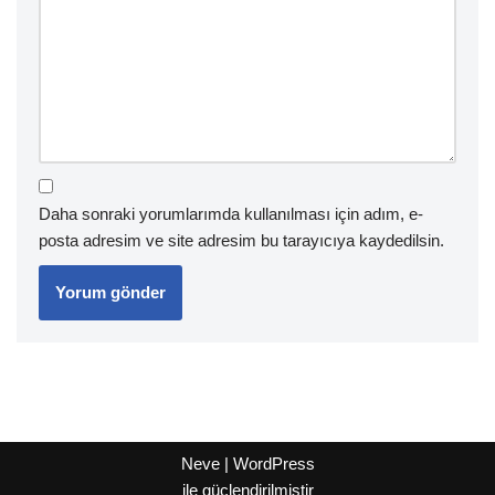
Daha sonraki yorumlarımda kullanılması için adım, e-
posta adresim ve site adresim bu tarayıcıya kaydedilsin.
Neve
|
WordPress
ile güçlendirilmiştir