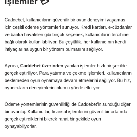
İşlemler 💳
Caddebet, kullanıcıların güvenilir bir oyun deneyimi yaşaması
için çeşitli ödeme yöntemleri sunuyor. Kredi kartları, e-cüzdanlar
ve banka havaleleri gibi birçok seçenek, kullanıcıların tercihine
bağlı olarak kullanılabiliyor. Bu çeşitlilik, her kullanıcının kendi
ihtiyaçlarına uygun bir yöntem bulmasını sağlıyor.
Ayrıca,
Caddebet üzerinden
yapılan işlemler hızlı bir şekilde
gerçekleştiriliyor. Para yatırma ve çekme işlemleri, kullanıcıların
beklemeden oyun oynamaya devam etmelerini sağlıyor. Bu hız,
oyuncuların deneyimlerini olumlu yönde etkiliyor.
Ödeme yöntemlerinin güvenilirliği de Caddebet’in sunduğu diğer
bir avantaj. Kullanıcılar, finansal işlemlerini güvenli bir ortamda
gerçekleştirdiklerini bilerek rahat bir şekilde oyun
oynayabiliyorlar.