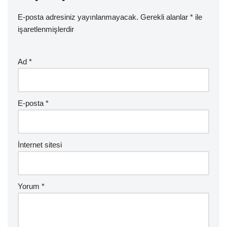
E-posta adresiniz yayınlanmayacak.
Gerekli alanlar
*
ile
işaretlenmişlerdir
Ad
*
E-posta
*
İnternet sitesi
Yorum
*