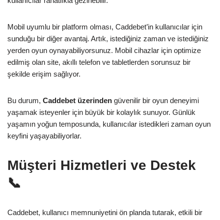
kullanıcılar rahatlıkla gezinebilir.
Mobil uyumlu bir platform olması, Caddebet’in kullanıcılar için
sunduğu bir diğer avantaj. Artık, istediğiniz zaman ve istediğiniz
yerden oyun oynayabiliyorsunuz. Mobil cihazlar için optimize
edilmiş olan site, akıllı telefon ve tabletlerden sorunsuz bir
şekilde erişim sağlıyor.
Bu durum,
Caddebet üzerinden
güvenilir bir oyun deneyimi
yaşamak isteyenler için büyük bir kolaylık sunuyor. Günlük
yaşamın yoğun temposunda, kullanıcılar istedikleri zaman oyun
keyfini yaşayabiliyorlar.
Müşteri Hizmetleri ve Destek
📞
Caddebet, kullanıcı memnuniyetini ön planda tutarak, etkili bir