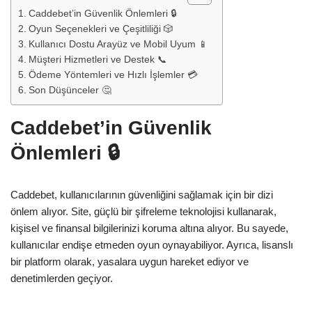
Caddebet’in Güvenlik Önlemleri 🔒
Oyun Seçenekleri ve Çeşitliliği 🎲
Kullanıcı Dostu Arayüz ve Mobil Uyum 📱
Müşteri Hizmetleri ve Destek 📞
Ödeme Yöntemleri ve Hızlı İşlemler 💳
Son Düşünceler 🤔
Caddebet’in Güvenlik
Önlemleri 🔒
Caddebet, kullanıcılarının güvenliğini sağlamak için bir dizi
önlem alıyor. Site, güçlü bir şifreleme teknolojisi kullanarak,
kişisel ve finansal bilgilerinizi koruma altına alıyor. Bu sayede,
kullanıcılar endişe etmeden oyun oynayabiliyor. Ayrıca, lisanslı
bir platform olarak, yasalara uygun hareket ediyor ve
denetimlerden geçiyor.