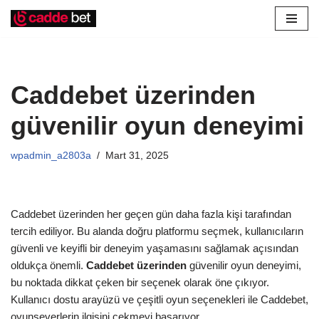
İçeriğe
geç
Caddebet üzerinden
güvenilir oyun deneyimi
wpadmin_a2803a
Mart 31, 2025
Caddebet üzerinden her geçen gün daha fazla kişi tarafından
tercih ediliyor. Bu alanda doğru platformu seçmek, kullanıcıların
güvenli ve keyifli bir deneyim yaşamasını sağlamak açısından
oldukça önemli.
Caddebet üzerinden
güvenilir oyun deneyimi,
bu noktada dikkat çeken bir seçenek olarak öne çıkıyor.
Kullanıcı dostu arayüzü ve çeşitli oyun seçenekleri ile Caddebet,
oyunseverlerin ilgisini çekmeyi başarıyor.