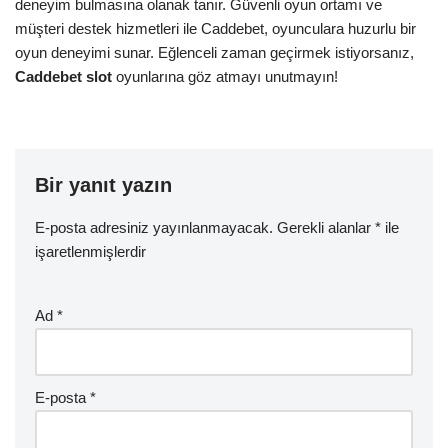
deneyim bulmasına olanak tanır. Güvenli oyun ortamı ve
müşteri destek hizmetleri ile Caddebet, oyunculara huzurlu bir
oyun deneyimi sunar. Eğlenceli zaman geçirmek istiyorsanız,
Caddebet slot
oyunlarına göz atmayı unutmayın!
Bir yanıt yazın
E-posta adresiniz yayınlanmayacak.
Gerekli alanlar
*
ile
işaretlenmişlerdir
Ad
*
E-posta
*