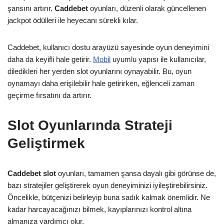
şansını artırır.
Caddebet
oyunları, düzenli olarak güncellenen
jackpot ödülleri ile heyecanı sürekli kılar.
Caddebet, kullanıcı dostu arayüzü sayesinde oyun deneyimini
daha da keyifli hale getirir.
Mobil
uyumlu yapısı ile kullanıcılar,
diledikleri her yerden slot oyunlarını oynayabilir. Bu, oyun
oynamayı daha erişilebilir hale getirirken, eğlenceli zaman
geçirme fırsatını da artırır.
Slot Oyunlarında Strateji
Geliştirmek
Caddebet slot
oyunları, tamamen şansa dayalı gibi görünse de,
bazı stratejiler geliştirerek oyun deneyiminizi iyileştirebilirsiniz.
Öncelikle, bütçenizi belirleyip buna sadık kalmak önemlidir. Ne
kadar harcayacağınızı bilmek, kayıplarınızı kontrol altına
almanıza yardımcı olur.