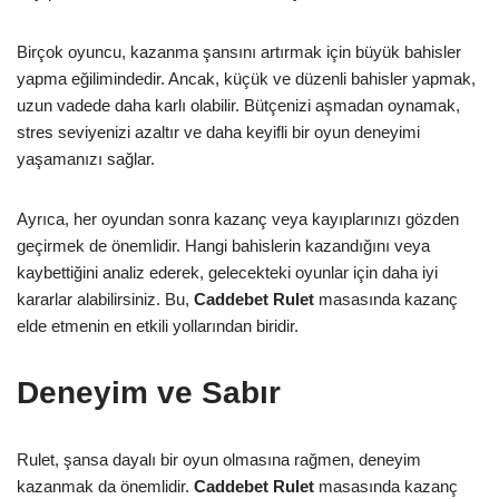
Birçok oyuncu, kazanma şansını artırmak için büyük bahisler
yapma eğilimindedir. Ancak, küçük ve düzenli bahisler yapmak,
uzun vadede daha karlı olabilir. Bütçenizi aşmadan oynamak,
stres seviyenizi azaltır ve daha keyifli bir oyun deneyimi
yaşamanızı sağlar.
Ayrıca, her oyundan sonra kazanç veya kayıplarınızı gözden
geçirmek de önemlidir. Hangi bahislerin kazandığını veya
kaybettiğini analiz ederek, gelecekteki oyunlar için daha iyi
kararlar alabilirsiniz. Bu,
Caddebet Rulet
masasında kazanç
elde etmenin en etkili yollarından biridir.
Deneyim ve Sabır
Rulet, şansa dayalı bir oyun olmasına rağmen, deneyim
kazanmak da önemlidir.
Caddebet Rulet
masasında kazanç