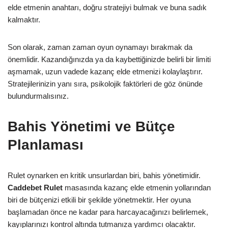
elde etmenin anahtarı, doğru stratejiyi bulmak ve buna sadık
kalmaktır.
Son olarak, zaman zaman oyun oynamayı bırakmak da
önemlidir. Kazandığınızda ya da kaybettiğinizde belirli bir limiti
aşmamak, uzun vadede kazanç elde etmenizi kolaylaştırır.
Stratejilerinizin yanı sıra, psikolojik faktörleri de göz önünde
bulundurmalısınız.
Bahis Yönetimi ve Bütçe
Planlaması
Rulet oynarken en kritik unsurlardan biri, bahis yönetimidir.
Caddebet Rulet
masasında kazanç elde etmenin yollarından
biri de bütçenizi etkili bir şekilde yönetmektir. Her oyuna
başlamadan önce ne kadar para harcayacağınızı belirlemek,
kayıplarınızı kontrol altında tutmanıza yardımcı olacaktır.