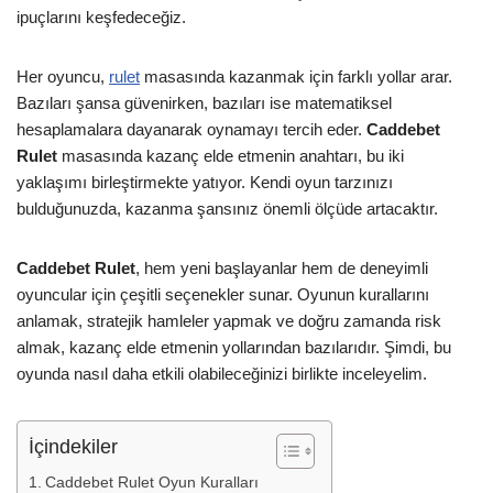
ipuçlarını keşfedeceğiz.
Her oyuncu,
rulet
masasında kazanmak için farklı yollar arar.
Bazıları şansa güvenirken, bazıları ise matematiksel
hesaplamalara dayanarak oynamayı tercih eder.
Caddebet
Rulet
masasında kazanç elde etmenin anahtarı, bu iki
yaklaşımı birleştirmekte yatıyor. Kendi oyun tarzınızı
bulduğunuzda, kazanma şansınız önemli ölçüde artacaktır.
Caddebet Rulet
, hem yeni başlayanlar hem de deneyimli
oyuncular için çeşitli seçenekler sunar. Oyunun kurallarını
anlamak, stratejik hamleler yapmak ve doğru zamanda risk
almak, kazanç elde etmenin yollarından bazılarıdır. Şimdi, bu
oyunda nasıl daha etkili olabileceğinizi birlikte inceleyelim.
İçindekiler
Caddebet Rulet Oyun Kuralları