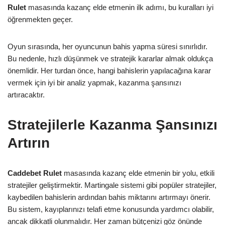
Rulet
masasında kazanç elde etmenin ilk adımı, bu kuralları iyi
öğrenmekten geçer.
Oyun sırasında, her oyuncunun bahis yapma süresi sınırlıdır.
Bu nedenle, hızlı düşünmek ve stratejik kararlar almak oldukça
önemlidir. Her turdan önce, hangi bahislerin yapılacağına karar
vermek için iyi bir analiz yapmak, kazanma şansınızı
artıracaktır.
Stratejilerle Kazanma Şansınızı
Artırın
Caddebet Rulet
masasında kazanç elde etmenin bir yolu, etkili
stratejiler geliştirmektir. Martingale sistemi gibi popüler stratejiler,
kaybedilen bahislerin ardından bahis miktarını artırmayı önerir.
Bu sistem, kayıplarınızı telafi etme konusunda yardımcı olabilir,
ancak dikkatli olunmalıdır. Her zaman bütçenizi göz önünde