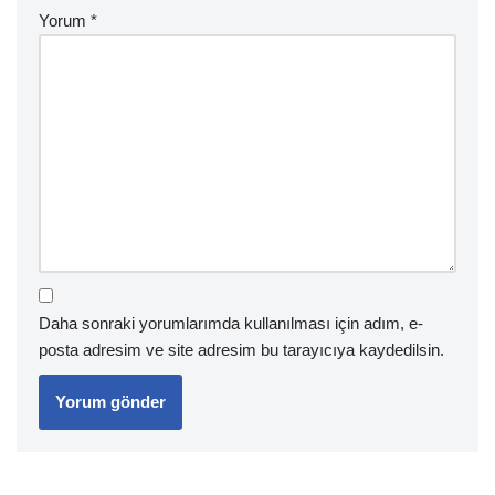
Yorum
*
Daha sonraki yorumlarımda kullanılması için adım, e-
posta adresim ve site adresim bu tarayıcıya kaydedilsin.