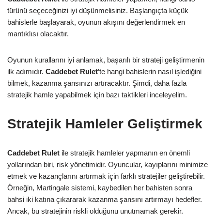
türünü seçeceğinizi iyi düşünmelisiniz. Başlangıçta küçük
bahislerle başlayarak, oyunun akışını değerlendirmek en
mantıklısı olacaktır.
Oyunun kurallarını iyi anlamak, başarılı bir strateji geliştirmenin
ilk adımıdır.
Caddebet Rulet
’te hangi bahislerin nasıl işlediğini
bilmek, kazanma şansınızı artıracaktır. Şimdi, daha fazla
stratejik hamle yapabilmek için bazı taktikleri inceleyelim.
Stratejik Hamleler Geliştirmek
Caddebet Rulet
ile stratejik hamleler yapmanın en önemli
yollarından biri, risk yönetimidir. Oyuncular, kayıplarını minimize
etmek ve kazançlarını artırmak için farklı stratejiler geliştirebilir.
Örneğin, Martingale sistemi, kaybedilen her bahisten sonra
bahsi iki katına çıkararak kazanma şansını artırmayı hedefler.
Ancak, bu stratejinin riskli olduğunu unutmamak gerekir.