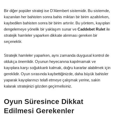
Bir diğer popüler strateji ise D’Alembert sistemidir. Bu sistemde,
kazanılan her bahisten sonra bahis miktarı bir birim azaltılırken,
kaybedilen bahisten sonra bir birim artırılır. Bu yöntem, kayıpları
dengelemeye yönelik bir yaklaşım sunar ve
Caddebet Rulet
ile
stratejik hamleler yaparken dikkate alınması gereken bir
seçenektir.
Stratejik hamleler yaparken, aynı zamanda duygusal kontrol de
oldukça önemlidir. Oyunun heyecanına kapılmamak ve
kayıplara karşı soğukkanlı kalmak, doğru kararlar alabilmek için
gereklidir. Oyun sırasında kaybettiğinizde, daha büyük bahisler
yaparak kayıplarınızı telafi etmeye çalışmak yerine, sakin
kalarak stratejinizi gözden geçirmelisiniz.
Oyun Süresince Dikkat
Edilmesi Gerekenler