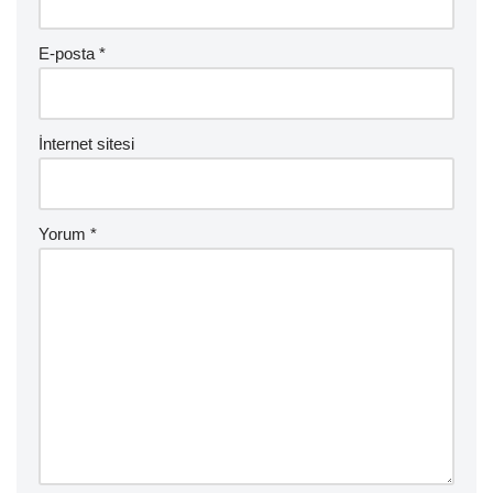
E-posta
*
İnternet sitesi
Yorum
*