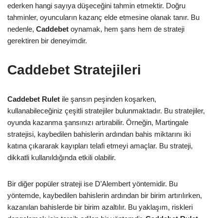
ederken hangi sayıya düşeceğini tahmin etmektir. Doğru
tahminler, oyuncuların kazanç elde etmesine olanak tanır. Bu
nedenle,
Caddebet
oynamak, hem şans hem de strateji
gerektiren bir deneyimdir.
Caddebet Stratejileri
Caddebet Rulet
ile şansın peşinden koşarken,
kullanabileceğiniz çeşitli stratejiler bulunmaktadır. Bu stratejiler,
oyunda kazanma şansınızı artırabilir. Örneğin, Martingale
stratejisi, kaybedilen bahislerin ardından bahis miktarını iki
katına çıkararak kayıpları telafi etmeyi amaçlar. Bu strateji,
dikkatli kullanıldığında etkili olabilir.
Bir diğer popüler strateji ise D’Alembert yöntemidir. Bu
yöntemde, kaybedilen bahislerin ardından bir birim artırılırken,
kazanılan bahislerde bir birim azaltılır. Bu yaklaşım, riskleri