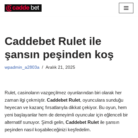
İçeriğe
geç
Caddebet Rulet ile
şansın peşinden koş
wpadmin_a2803a
Aralık 21, 2025
Rulet, casinoların vazgeçilmez oyunlarından biri olarak her
zaman ilgi çekmiştir.
Caddebet Rulet
, oyunculara sunduğu
heyecan ve kazanç fırsatlarıyla dikkat çekiyor. Bu oyun, hem
yeni başlayanlar hem de deneyimli oyuncular için eğlenceli bir
alternatif sunuyor. Şimdi gelin,
Caddebet Rulet
ile şansın
peşinden nasıl koşabileceğinizi keşfedelim.