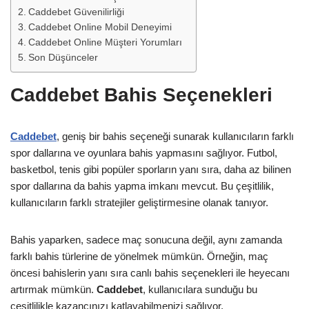
Caddebet Güvenilirliği
Caddebet Online Mobil Deneyimi
Caddebet Online Müşteri Yorumları
Son Düşünceler
Caddebet Bahis Seçenekleri
Caddebet
, geniş bir bahis seçeneği sunarak kullanıcıların farklı
spor dallarına ve oyunlara bahis yapmasını sağlıyor. Futbol,
basketbol, tenis gibi popüler sporların yanı sıra, daha az bilinen
spor dallarına da bahis yapma imkanı mevcut. Bu çeşitlilik,
kullanıcıların farklı stratejiler geliştirmesine olanak tanıyor.
Bahis yaparken, sadece maç sonucuna değil, aynı zamanda
farklı bahis türlerine de yönelmek mümkün. Örneğin, maç
öncesi bahislerin yanı sıra canlı bahis seçenekleri ile heyecanı
artırmak mümkün.
Caddebet
, kullanıcılara sunduğu bu
çeşitlilikle kazancınızı katlayabilmenizi sağlıyor.