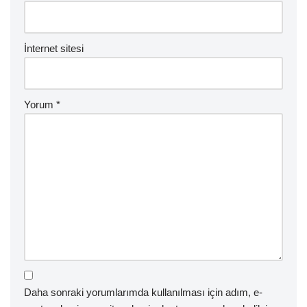
İnternet sitesi
Yorum
*
Daha sonraki yorumlarımda kullanılması için adım, e-