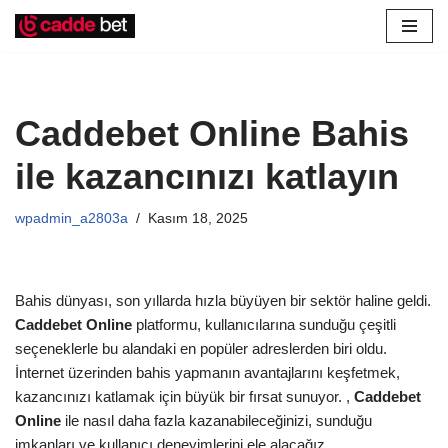
İçeriğe
geç
Caddebet Online Bahis
ile kazancınızı katlayın
wpadmin_a2803a
Kasım 18, 2025
Bahis dünyası, son yıllarda hızla büyüyen bir sektör haline geldi.
Caddebet Online
platformu, kullanıcılarına sunduğu çeşitli
seçeneklerle bu alandaki en popüler adreslerden biri oldu.
İnternet üzerinden bahis yapmanın avantajlarını keşfetmek,
kazancınızı katlamak için büyük bir fırsat sunuyor. ,
Caddebet
Online
ile nasıl daha fazla kazanabileceğinizi, sunduğu
imkanları ve kullanıcı deneyimlerini ele alacağız.