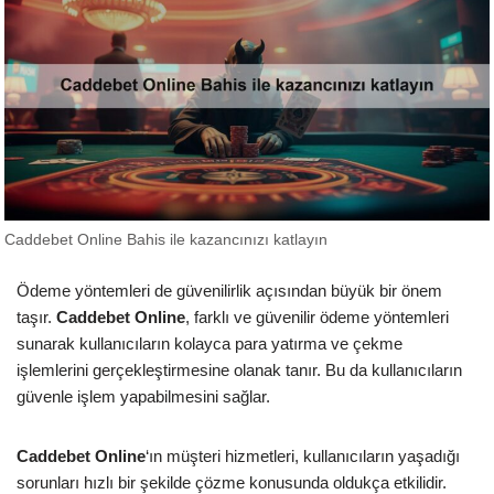
Caddebet Online Bahis ile kazancınızı katlayın
Ödeme yöntemleri de güvenilirlik açısından büyük bir önem
taşır.
Caddebet Online
, farklı ve güvenilir ödeme yöntemleri
sunarak kullanıcıların kolayca para yatırma ve çekme
işlemlerini gerçekleştirmesine olanak tanır. Bu da kullanıcıların
güvenle işlem yapabilmesini sağlar.
Caddebet Online
‘ın müşteri hizmetleri, kullanıcıların yaşadığı
sorunları hızlı bir şekilde çözme konusunda oldukça etkilidir.