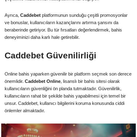
Ayrıca,
Caddebet
platformunun sunduğu çeşitli promosyonlar
ve bonuslar, kullanıcıların kazançlarını artırma şansını da
beraberinde getiriyor. Bu tür fırsatları değerlendirmek, bahis
deneyiminizi daha karlı hale getirebilir.
Caddebet Güvenilirliği
Online bahis yaparken güvenilir bir platform seçmek son derece
önemlidir.
Caddebet Online
, lisanslı bir bahis sitesi olarak
kullanıcıların güvenliğini ön planda tutmaktadır. Güvenilirlik,
kullanıcıların rahat bir şekilde bahis yapabilmesi için temel bir
unsur. Caddebet, kullanıcı bilgilerini koruma konusunda ciddi
önlemler almaktadır.