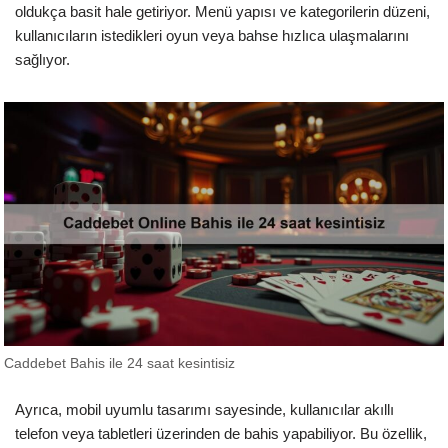
oldukça basit hale getiriyor. Menü yapısı ve kategorilerin düzeni,
kullanıcıların istedikleri oyun veya bahse hızlıca ulaşmalarını
sağlıyor.
Caddebet Bahis ile 24 saat kesintisiz
Ayrıca, mobil uyumlu tasarımı sayesinde, kullanıcılar akıllı
telefon veya tabletleri üzerinden de bahis yapabiliyor. Bu özellik,