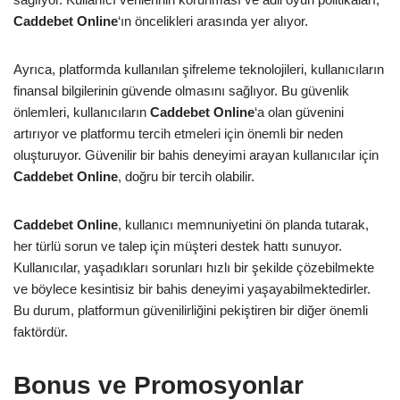
Caddebet Online
‘ın öncelikleri arasında yer alıyor.
Ayrıca, platformda kullanılan şifreleme teknolojileri, kullanıcıların
finansal bilgilerinin güvende olmasını sağlıyor. Bu güvenlik
önlemleri, kullanıcıların
Caddebet Online
‘a olan güvenini
artırıyor ve platformu tercih etmeleri için önemli bir neden
oluşturuyor. Güvenilir bir bahis deneyimi arayan kullanıcılar için
Caddebet Online
, doğru bir tercih olabilir.
Caddebet Online
, kullanıcı memnuniyetini ön planda tutarak,
her türlü sorun ve talep için müşteri destek hattı sunuyor.
Kullanıcılar, yaşadıkları sorunları hızlı bir şekilde çözebilmekte
ve böylece kesintisiz bir bahis deneyimi yaşayabilmektedirler.
Bu durum, platformun güvenilirliğini pekiştiren bir diğer önemli
faktördür.
Bonus ve Promosyonlar