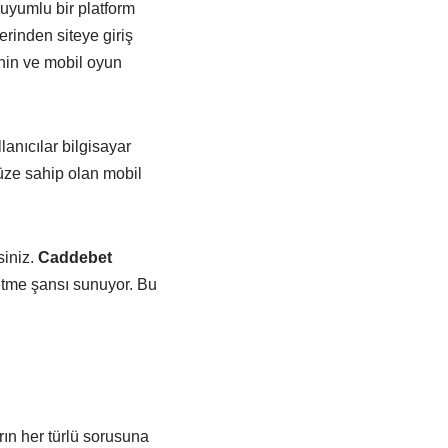
 uyumlu bir platform
rinden siteye giriş
nin ve mobil oyun
anıcılar bilgisayar
yüze sahip olan mobil
siniz.
Caddebet
etme şansı sunuyor. Bu
ın her türlü sorusuna