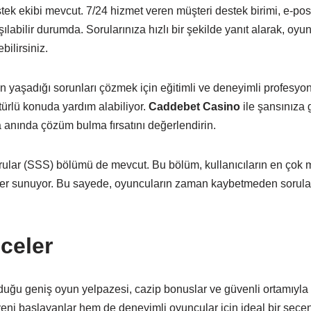
stek ekibi mevcut. 7/24 hizmet veren müşteri destek birimi, e-pos
aşılabilir durumda. Sorularınıza hızlı bir şekilde yanıt alarak, oy
ilirsiniz.
n yaşadığı sorunları çözmek için eğitimli ve deneyimli profesyo
 türlü konuda yardım alabiliyor.
Caddebet Casino
ile şansınıza 
a anında çözüm bulma fırsatını değerlendirin.
rular (SSS) bölümü de mevcut. Bu bölüm, kullanıcıların en çok m
ler sunuyor. Bu sayede, oyuncuların zaman kaybetmeden sorular
celer
duğu geniş oyun yelpazesi, cazip bonuslar ve güvenli ortamıyla 
eni başlayanlar hem de deneyimli oyuncular için ideal bir seç