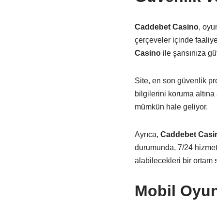
Caddebet Casino
, oyu
çerçeveler içinde faaliy
Casino
ile şansınıza güv
Site, en son güvenlik pro
bilgilerini koruma altı
mümkün hale geliyor.
Ayrıca,
Caddebet Casi
durumunda, 7/24 hizmet 
alabilecekleri bir ortam 
Mobil Oyu