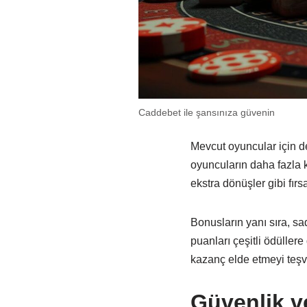
Caddebet ile şansınıza güvenin
Mevcut oyuncular için d
oyuncuların daha fazla k
ekstra dönüşler gibi fırsa
Bonusların yanı sıra, s
puanları çeşitli ödüller
kazanç elde etmeyi teşvi
Güvenlik v