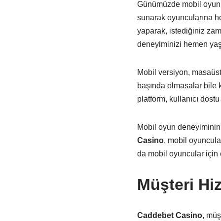
Günümüzde mobil oyun oy
sunarak oyuncularına her
yaparak, istediğiniz za
deneyiminizi hemen yaş
Mobil versiyon, masaüstü
başında olmasalar bile k
platform, kullanıcı dostu
Mobil oyun deneyiminin 
Casino
, mobil oyuncul
da mobil oyuncular için 
Müşteri Hi
Caddebet Casino
, müş