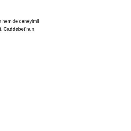
r hem de deneyimli
i,
Caddebet
‘nun