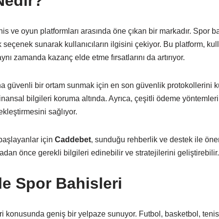
Nedir?
his ve oyun platformları arasında öne çıkan bir markadır. Spor ba
 seçenek sunarak kullanıcıların ilgisini çekiyor. Bu platform, kul
ynı zamanda kazanç elde etme fırsatlarını da artırıyor.
ına güvenli bir ortam sunmak için en son güvenlik protokollerini 
finansal bilgileri koruma altında. Ayrıca, çeşitli ödeme yöntemleri 
ekleştirmesini sağlıyor.
başlayanlar için
Caddebet
, sunduğu rehberlik ve destek ile öne
an önce gerekli bilgileri edinebilir ve stratejilerini geliştirebilir.
le Spor Bahisleri
eri konusunda geniş bir yelpaze sunuyor. Futbol, basketbol, tenis