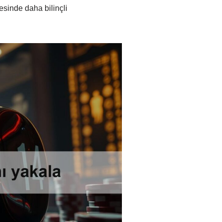
yesinde daha bilinçli