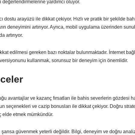
i değerlendirmelerine yardımcı oluyor.
ı dostu arayüzü ile dikkat çekiyor. Hızlı ve pratik bir şekilde 
arın deneyimini artırıyor. Ayrıca, mobil uygulama üzerinden sun
a artırıyor.
kat edilmesi gereken bazı noktalar bulunmaktadır. İnternet bağla
ersiyonunu kullanmak, sorunsuz bir deneyim için önemlidir.
celer
ğu avantajlar ve kazanç fırsatları ile bahis severlerin gözdesi ha
 seçenekleri ve cazip bonusları ile dikkat çekiyor. Doğru stratej
ç elde etmek mümkündür.
ansa güvenmek yeterli değildir. Bilgi, deneyim ve doğru analizle