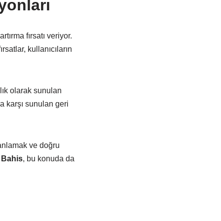
yonları
tırma fırsatı veriyor.
satlar, kullanıcıların
lık olarak sunulan
ra karşı sunulan geri
i anlamak ve doğru
 Bahis
, bu konuda da