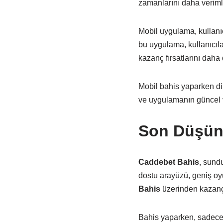
zamanlarını daha veriml
Mobil uygulama, kullanıc
bu uygulama, kullanıcıl
kazanç fırsatlarını daha d
Mobil bahis yaparken dik
ve uygulamanın güncel v
Son Düşün
Caddebet Bahis
, sundu
dostu arayüzü, geniş oyun
Bahis
üzerinden kazan
Bahis yaparken, sadece ş