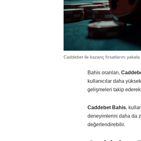
Caddebet ile kazanç fırsatlarını yakala
Bahis oranları,
Caddebe
kullanıcılar daha yüksek
gelişmeleri takip edere
Caddebet Bahis
, kulla
deneyimlerini daha da zen
değerlendirebilir.