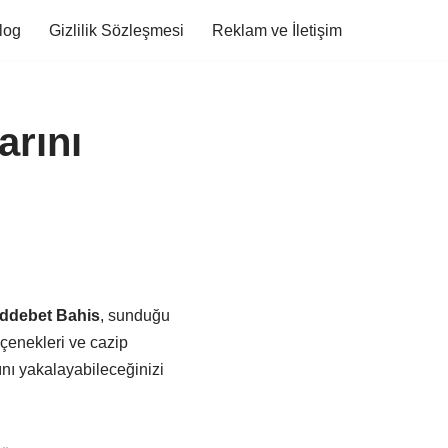
log
Gizlilik Sözleşmesi
Reklam ve İletişim
arını
ddebet Bahis
, sunduğu
çenekleri ve cazip
rını yakalayabileceğinizi