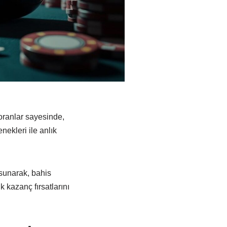
oranlar sayesinde,
nekleri ile anlık
r sunarak, bahis
k kazanç fırsatlarını