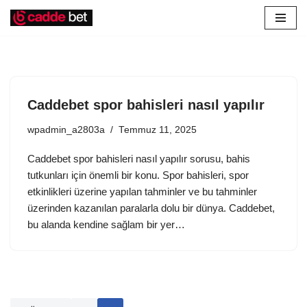
İçeriğe
geç
Caddebet spor bahisleri nasıl yapılır
wpadmin_a2803a
Temmuz 11, 2025
Caddebet spor bahisleri nasıl yapılır sorusu, bahis
tutkunları için önemli bir konu. Spor bahisleri, spor
etkinlikleri üzerine yapılan tahminler ve bu tahminler
üzerinden kazanılan paralarla dolu bir dünya. Caddebet,
bu alanda kendine sağlam bir yer…